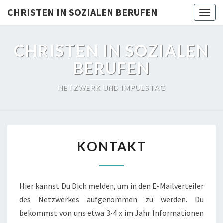
Skip
CHRISTEN IN SOZIALEN BERUFEN
Togg
to
navig
content
CHRISTEN IN SOZIALEN
BERUFEN
NETZWERK UND IMPULSTAG
KONTAKT
KONTAKT
Hier kannst Du Dich melden, um in den E-Mailverteiler
des Netzwerkes aufgenommen zu werden. Du
bekommst von uns etwa 3-4 x im Jahr Informationen