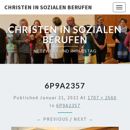
Skip
CHRISTEN IN SOZIALEN BERUFEN
Togg
to
navig
content
CHRISTEN IN SOZIALEN
BERUFEN
NETZWERK UND IMPULSTAG
6P9A2357
Published
Januar 21, 2021
At
1707 × 2560
In
6P9A2357
← PREVIOUS
/
NEXT →