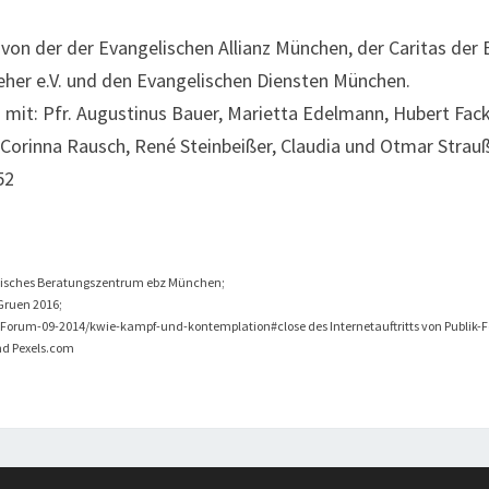
von der der Evangelischen Allianz München, der Caritas der
eher e.V. und den Evangelischen Diensten München.
mit: Pfr. Augustinus Bauer, Marietta Edelmann, Hubert Fack
Corinna Rausch, René Steinbeißer, Claudia und Otmar Strauß
52
ngelisches Beratungszentrum ebz München;
 Gruen 2016;
k-Forum-09-2014/kwie-kampf-und-kontemplation#close des Internetauftritts von Publik-
nd Pexels.com