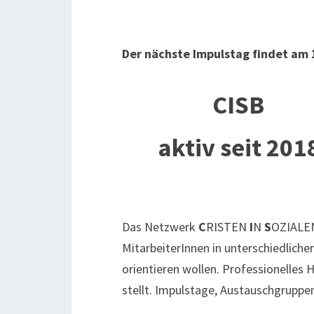
Der nächste Impulstag findet am 1
CISB
aktiv seit 201
Das Netzwerk
C
RISTEN
I
N
S
OZIAL
MitarbeiterInnen in unterschiedliche
orientieren wollen. Professionelles H
stellt. Impulstage, Austauschgruppen