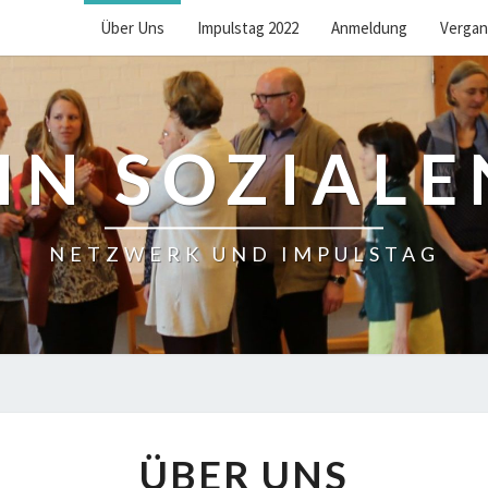
Über Uns
Impulstag 2022
Anmeldung
Vergan
IN SOZIAL
NETZWERK UND IMPULSTAG
ÜBER
ÜBER UNS
UNS