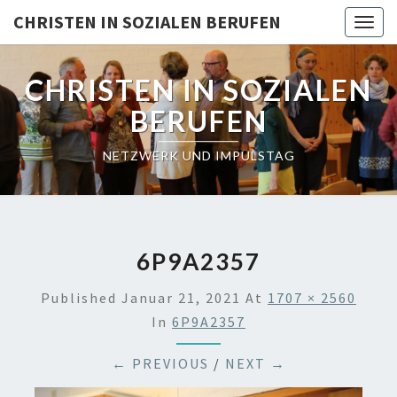
Skip
CHRISTEN IN SOZIALEN BERUFEN
Togg
to
navig
content
CHRISTEN IN SOZIALEN
BERUFEN
NETZWERK UND IMPULSTAG
6P9A2357
Published
Januar 21, 2021
At
1707 × 2560
In
6P9A2357
← PREVIOUS
/
NEXT →